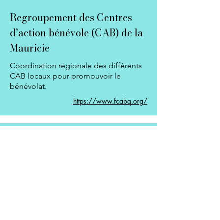
Regroupement des Centres
d’action bénévole (CAB) de la
Mauricie
Coordination régionale des différents
CAB locaux pour promouvoir le
bénévolat.
https://www.fcabq.org/
Regroupement
interprofessionnel des
intervenantes retraitées des
services de la santé
Voix collective des intervenantes
retraitées en santé pour la défense de